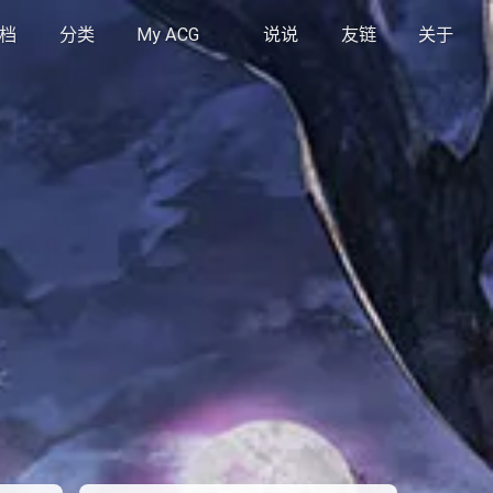
档
分类
My ACG
说说
友链
关于