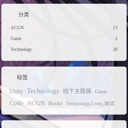
分类
ACGN
13
Game
1
Technology
29
标签
Technology
Unity
线下主题展
Game
Code
ACGN
Books
Technology,Unity,面试